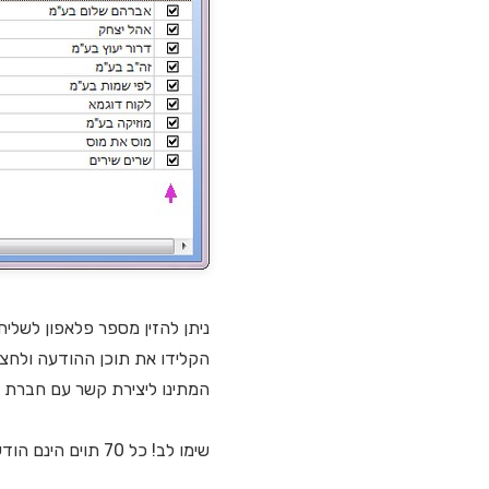
ניתן להזין מספר פלאפון לשל
הקלידו את תוכן ההודעה ולחצו על
המתינו ליצירת קשר עם חברת ה SMS, ותקבלו הודעה על תוצאת השל
שימו לב! כל 70 תוים הינם הודעה מלאה, ז"א שהודעה המכילה בין 70 ל 140 תוים נחשבת ל 2 הודעות עבור כל לקוח.