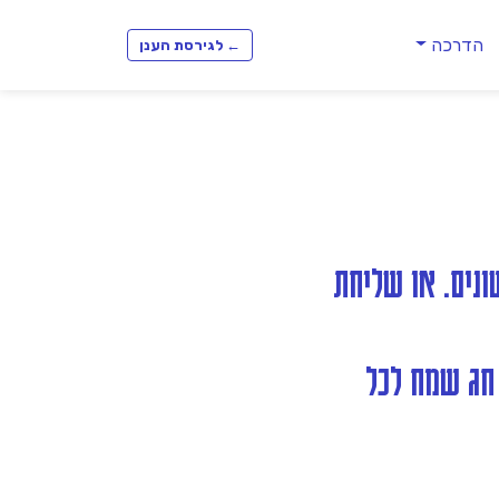
הדרכה
← לגירסת הענן
לפי חתכים שונים. או שליחת
 לכל הלקוחות שהם ביתרת חובה, שליחת SMS עם חג שמח לכל