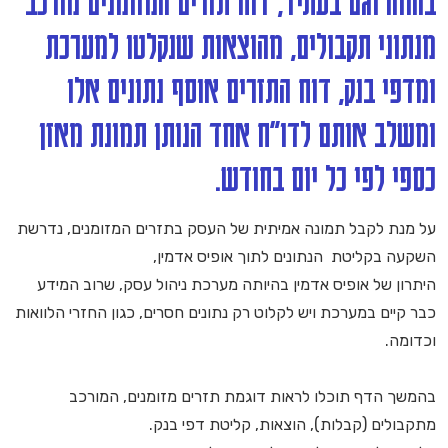
בהווה וגם בעתיד, דוח תזרים המזומנים מורכב
מנתוני תקבולים, מהוצאות שנקלטו למערכת
ומדפי בנק, דוח התזרים אוסף נתונים אלו
ומשלב אותם לדו"ח אחד הנותן תמונת מאזן
כספי לפי כל יום בחודש.
על מנת לקבל תמונה אמיתית של העסק בתזרים המזומנים, נדרשת
השקעה בקליטת הנתונים לתוך אופיס אדמין,
היתרון של אופיס אדמין בהיותה מערכת ניהול עסק, שרוב המידע
כבר קיים במערכת ויש לקלוט רק נתונים חסרים, כגון החזרי הלוואות
וכדומה.
בהמשך הדף תוכלו לראות דוגמת תזרים מזומנים, המורכב
מתקבולים (קבלות), הוצאות, קליטת דפי בנק.