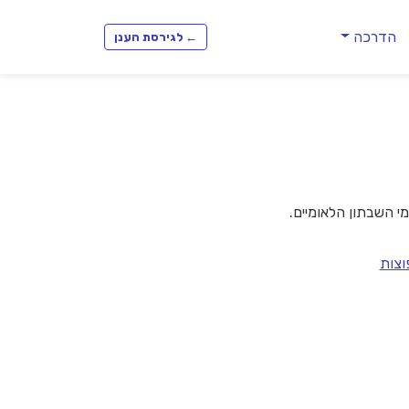
הדרכה
← לגירסת הענן
וצות