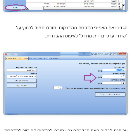
הגדירו את מאפייני הדפסת המדבקות. תוכלו תמיד ללחוץ על
"שחזר ערכי ברירת מחדל" לאיפוס ההגדרות.
על מנת לבדוק האם הגדרתם נכון תוכלו להדפיס דף כיול למדפסת