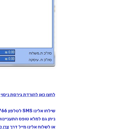
לחצו כאן להורדת גירסת ניסוי
שילחו אלינו SMS לטלפון 052-8755766 או מייל
ניתן גם למלא טופס התעניינו
או לשלוח אלינו מייל דרך
צרו 