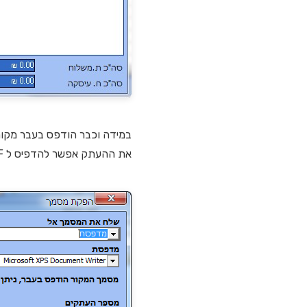
במידה וכבר הודפס בעבר מקו
את ההעתק אפשר להדפיס ל PDF למסך או למדפסת.