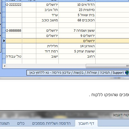
כים שהופקו ללקוח .