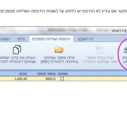
קור אם עדיין לא הודפס יש ללחוץ על לשונית הדפסה ושליחת מסמכי