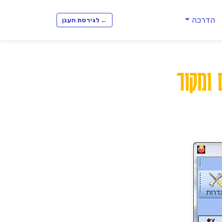
הדרכה
← לגירסת הענן
ומקור