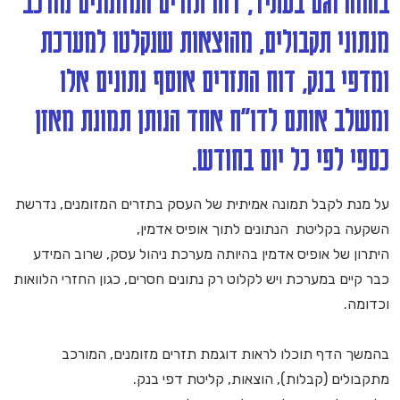
בהווה וגם בעתיד, דוח תזרים המזומנים מורכב
מנתוני תקבולים, מהוצאות שנקלטו למערכת
ומדפי בנק, דוח התזרים אוסף נתונים אלו
ומשלב אותם לדו"ח אחד הנותן תמונת מאזן
כספי לפי כל יום בחודש.
על מנת לקבל תמונה אמיתית של העסק בתזרים המזומנים, נדרשת
השקעה בקליטת הנתונים לתוך אופיס אדמין,
היתרון של אופיס אדמין בהיותה מערכת ניהול עסק, שרוב המידע
כבר קיים במערכת ויש לקלוט רק נתונים חסרים, כגון החזרי הלוואות
וכדומה.
בהמשך הדף תוכלו לראות דוגמת תזרים מזומנים, המורכב
מתקבולים (קבלות), הוצאות, קליטת דפי בנק.